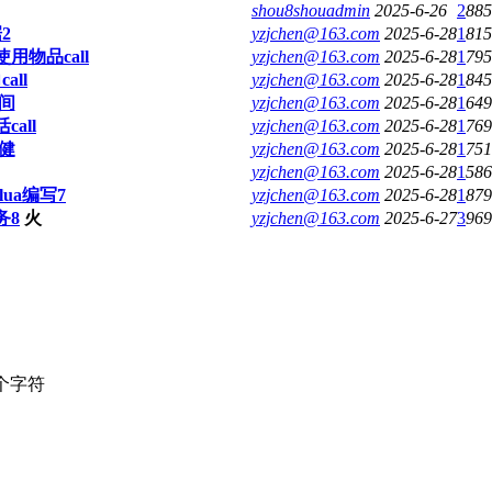
shou8shouadmin
2025-6-26
2
885
2
yzjchen@163.com
2025-6-28
1
815
用物品call
yzjchen@163.com
2025-6-28
1
795
all
yzjchen@163.com
2025-6-28
1
845
间
yzjchen@163.com
2025-6-28
1
649
all
yzjchen@163.com
2025-6-28
1
769
健
yzjchen@163.com
2025-6-28
1
751
yzjchen@163.com
2025-6-28
1
586
ua编写7
yzjchen@163.com
2025-6-28
1
879
务8
火
yzjchen@163.com
2025-6-27
3
969
个字符