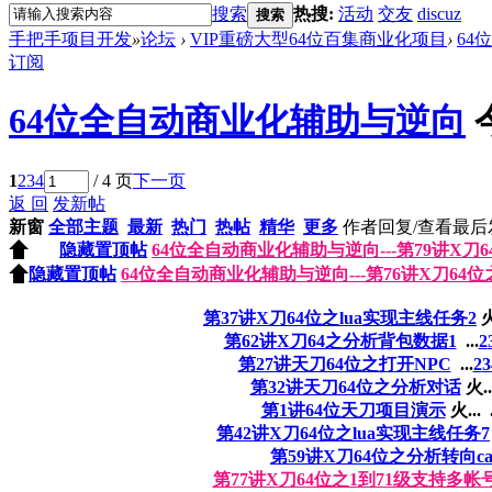
搜索
热搜:
活动
交友
discuz
搜索
手把手项目开发
»
论坛
›
VIP重磅大型64位百集商业化项目
›
64
订阅
64位全自动商业化辅助与逆向
1
2
3
4
/ 4 页
下一页
返 回
发新帖
新窗
全部主题
最新
热门
热帖
精华
更多
作者
回复/查看
最后
隐藏置顶帖
64位全自动商业化辅助与逆向---第79讲X刀6
隐藏置顶帖
64位全自动商业化辅助与逆向---第76讲X刀64
第37讲X刀64位之lua实现主线任务2
火
第62讲X刀64之分析背包数据1
...
2
第27讲天刀64位之打开NPC
...
2
3
第32讲天刀64位之分析对话
火..
第1讲64位天刀项目演示
火...
.
第42讲X刀64位之lua实现主线任务7
第59讲X刀64位之分析转向cal
第77讲X刀64位之1到71级支持多帐