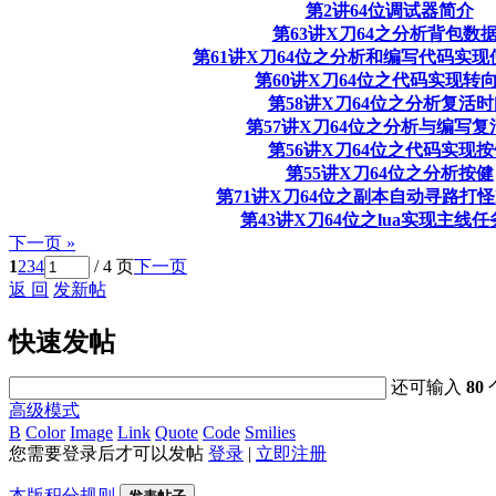
第2讲64位调试器简介
第63讲X刀64之分析背包数据
第61讲X刀64位之分析和编写代码实现使
第60讲X刀64位之代码实现转向c
第58讲X刀64位之分析复活时
第57讲X刀64位之分析与编写复活c
第56讲X刀64位之代码实现按
第55讲X刀64位之分析按健
第71讲X刀64位之副本自动寻路打怪l
第43讲X刀64位之lua实现主线任
下一页 »
1
2
3
4
/ 4 页
下一页
返 回
发新帖
快速发帖
还可输入
80
高级模式
B
Color
Image
Link
Quote
Code
Smilies
您需要登录后才可以发帖
登录
|
立即注册
本版积分规则