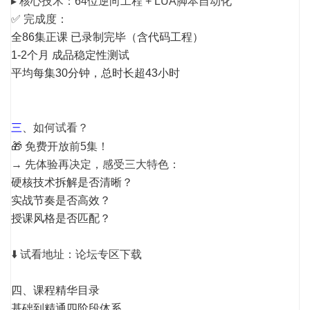
▸ 核心技术：64位逆向工程 + LUA脚本自动化
✅ 完成度：
全86集正课 已录制完毕（含代码工程）
1-2个月 成品稳定性测试
平均每集30分钟，总时长超43小时
三
、
如何试看？
🎁 免费开放前5集！
→ 先体验再决定，感受三大特色：
硬核技术拆解是否清晰？
实战节奏是否高效？
授课风格是否匹配？
⬇️ 试看地址：论坛专区下载
四、课程精华目录
基础到精通四阶段体系