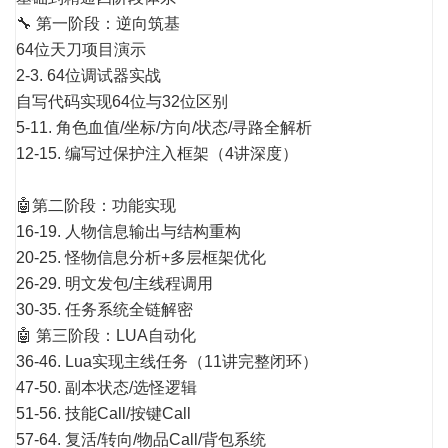
🔧 第一阶段：逆向筑基
64位天刀项目演示
2-3. 64位调试器实战
自写代码实现64位与32位区别
5-11. 角色血值/坐标/方向/状态/寻路全解析
12-15. 编写过保护注入框架（4讲深度）
🤖
第二阶段：功能实现
16-19. 人物信息输出与结构重构
20-25. 怪物信息分析+多层框架优化
26-29. 明文发包/主线程调用
30-35. 任务系统全链解密
🤖 第三阶段：LUA自动化
36-46. Lua实现主线任务（11讲完整闭环）
47-50. 副本状态/选怪逻辑
51-56. 技能Call/按键Call
57-64. 复活/转向/物品Call/背包系统