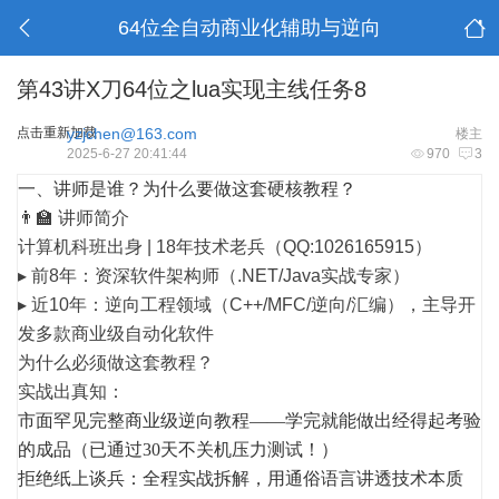
64位全自动商业化辅助与逆向
第43讲X刀64位之lua实现主线任务8
点击重新加载
yzjchen@163.com
楼主
2025-6-27 20:41:44
970
3
一、讲师是谁？为什么要做这套硬核教程？
👨🏫
讲师简介
计算机科班出身 | 18年技术老兵（QQ:1026165915）
▸
前8年
：资深软件架构师（.NET/Java实战专家）
▸
近10年
：逆向工程领域（C++/MFC/逆向/汇编），主导开
发多款
商业级自动化软件
为什么必须做这套教程？
实战出真知
：
市面罕见完整商业级逆向教程——学完就能做出经得起考验
的成品（已通过30天不关机压力测试！）
拒绝纸上谈兵：全程实战拆解，用通俗语言讲透技术本质