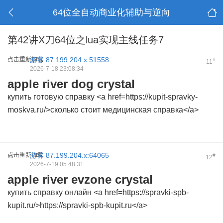
64位全自动商业化辅助与逆向
第42讲X刀64位之lua实现主线任务7
点击重新加载
游客
87.199.204.x:51558
#
11
2026-7-18 23:08:34
apple river dog crystal
купить готовую справку <a href=https://kupit-spravky-
moskva.ru/>сколько стоит медицинская справка</a>
点击重新加载
游客
87.199.204.x:64065
#
12
2026-7-19 05:48:31
apple river evzone crystal
купить справку онлайн <a href=https://spravki-spb-
kupit.ru/>https://spravki-spb-kupit.ru</a>