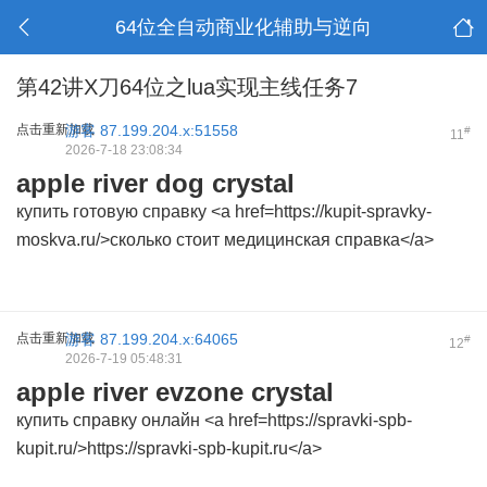
64位全自动商业化辅助与逆向
第42讲X刀64位之lua实现主线任务7
点击重新加载
游客
87.199.204.x:51558
#
11
2026-7-18 23:08:34
apple river dog crystal
купить готовую справку <a href=https://kupit-spravky-
moskva.ru/>сколько стоит медицинская справка</a>
点击重新加载
游客
87.199.204.x:64065
#
12
2026-7-19 05:48:31
apple river evzone crystal
купить справку онлайн <a href=https://spravki-spb-
kupit.ru/>https://spravki-spb-kupit.ru</a>