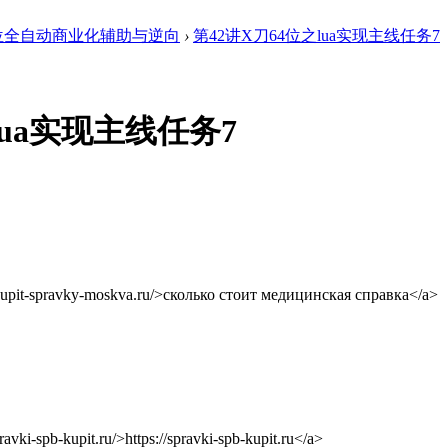
4位全自动商业化辅助与逆向
›
第42讲X刀64位之lua实现主线任务7
lua实现主线任务7
kupit-spravky-moskva.ru/>сколько стоит медицинская справка</a>
vki-spb-kupit.ru/>https://spravki-spb-kupit.ru</a>