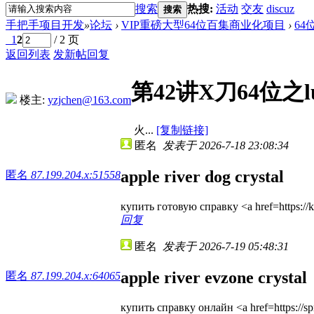
搜索
热搜:
活动
交友
discuz
搜索
手把手项目开发
»
论坛
›
VIP重磅大型64位百集商业化项目
›
6
1
2
/ 2 页
返回列表
发新帖
回复
第42讲X刀64位之
楼主:
yzjchen@163.com
火...
[复制链接]
匿名
发表于 2026-7-18 23:08:34
apple river dog crystal
匿名
87.199.204.x:51558
купить готовую справку <a href=https://
回复
匿名
发表于 2026-7-19 05:48:31
apple river evzone crystal
匿名
87.199.204.x:64065
купить справку онлайн <a href=https://spra