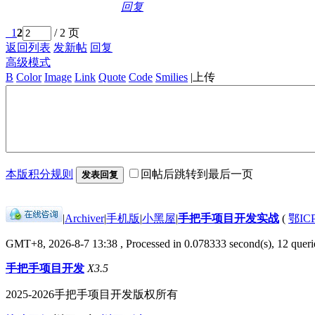
回复
1
2
/ 2 页
返回列表
发新帖
回复
高级模式
B
Color
Image
Link
Quote
Code
Smilies
|
上传
本版积分规则
回帖后跳转到最后一页
发表回复
|
Archiver
|
手机版
|
小黑屋
|
手把手项目开发实战
(
鄂IC
GMT+8, 2026-8-7 13:38
, Processed in 0.078333 second(s), 12 querie
手把手项目开发
X3.5
2025-2026手把手项目开发版权所有