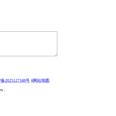
P备2025127348号
)
|
网站地图
s .